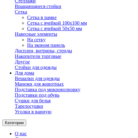
Стеллажи
Вращающиеся стойки
Сетка
Сетка в рамке
Сетка с ячейкой 100х100 мм
Сетка с ячейкой 50х50 мм
Навесные элементы
На сетку
На эконом панель
Дисплеи, витрины, стенды
Накопители торговые
Другое
Стойки для одежды
Для дома
Вешалки для одежды
Манежи для животных
Подставка под микроволновку
Подставки под обувь
Сушки для белья
Тарелосушки
Уголки в ванную
Категории
О нас