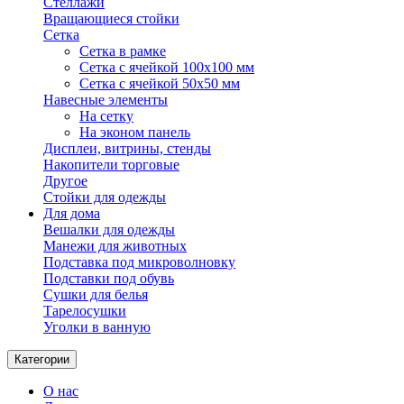
Стеллажи
Вращающиеся стойки
Сетка
Сетка в рамке
Сетка с ячейкой 100х100 мм
Сетка с ячейкой 50х50 мм
Навесные элементы
На сетку
На эконом панель
Дисплеи, витрины, стенды
Накопители торговые
Другое
Стойки для одежды
Для дома
Вешалки для одежды
Манежи для животных
Подставка под микроволновку
Подставки под обувь
Сушки для белья
Тарелосушки
Уголки в ванную
Категории
О нас