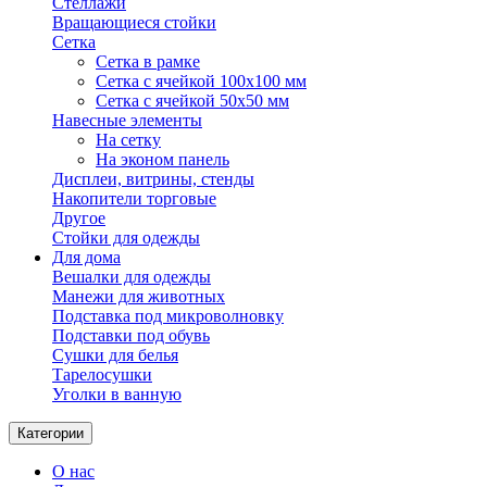
Стеллажи
Вращающиеся стойки
Сетка
Сетка в рамке
Сетка с ячейкой 100х100 мм
Сетка с ячейкой 50х50 мм
Навесные элементы
На сетку
На эконом панель
Дисплеи, витрины, стенды
Накопители торговые
Другое
Стойки для одежды
Для дома
Вешалки для одежды
Манежи для животных
Подставка под микроволновку
Подставки под обувь
Сушки для белья
Тарелосушки
Уголки в ванную
Категории
О нас