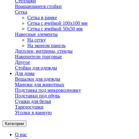
Стеллажи
Вращающиеся стойки
Сетка
Сетка в рамке
Сетка с ячейкой 100х100 мм
Сетка с ячейкой 50х50 мм
Навесные элементы
На сетку
На эконом панель
Дисплеи, витрины, стенды
Накопители торговые
Другое
Стойки для одежды
Для дома
Вешалки для одежды
Манежи для животных
Подставка под микроволновку
Подставки под обувь
Сушки для белья
Тарелосушки
Уголки в ванную
Категории
О нас