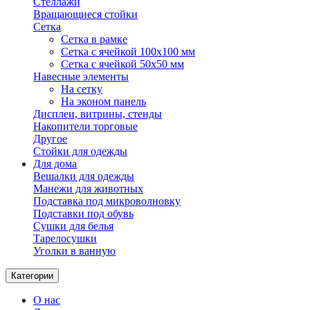
Стеллажи
Вращающиеся стойки
Сетка
Сетка в рамке
Сетка с ячейкой 100х100 мм
Сетка с ячейкой 50х50 мм
Навесные элементы
На сетку
На эконом панель
Дисплеи, витрины, стенды
Накопители торговые
Другое
Стойки для одежды
Для дома
Вешалки для одежды
Манежи для животных
Подставка под микроволновку
Подставки под обувь
Сушки для белья
Тарелосушки
Уголки в ванную
Категории
О нас