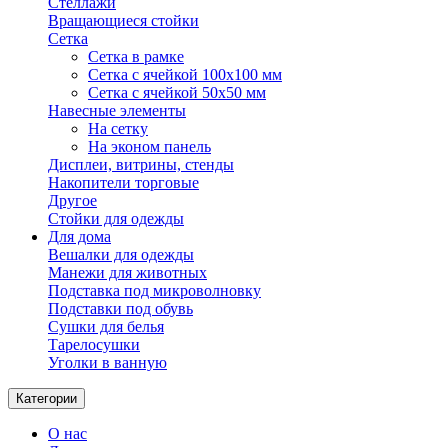
Стеллажи
Вращающиеся стойки
Сетка
Сетка в рамке
Сетка с ячейкой 100х100 мм
Сетка с ячейкой 50х50 мм
Навесные элементы
На сетку
На эконом панель
Дисплеи, витрины, стенды
Накопители торговые
Другое
Стойки для одежды
Для дома
Вешалки для одежды
Манежи для животных
Подставка под микроволновку
Подставки под обувь
Сушки для белья
Тарелосушки
Уголки в ванную
Категории
О нас