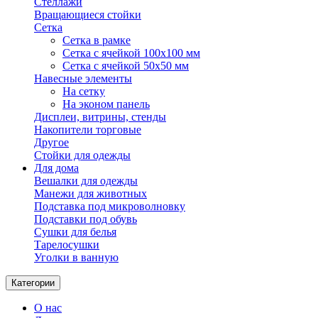
Стеллажи
Вращающиеся стойки
Сетка
Сетка в рамке
Сетка с ячейкой 100х100 мм
Сетка с ячейкой 50х50 мм
Навесные элементы
На сетку
На эконом панель
Дисплеи, витрины, стенды
Накопители торговые
Другое
Стойки для одежды
Для дома
Вешалки для одежды
Манежи для животных
Подставка под микроволновку
Подставки под обувь
Сушки для белья
Тарелосушки
Уголки в ванную
Категории
О нас