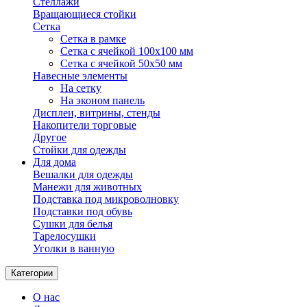
Стеллажи
Вращающиеся стойки
Сетка
Сетка в рамке
Сетка с ячейкой 100х100 мм
Сетка с ячейкой 50х50 мм
Навесные элементы
На сетку
На эконом панель
Дисплеи, витрины, стенды
Накопители торговые
Другое
Стойки для одежды
Для дома
Вешалки для одежды
Манежи для животных
Подставка под микроволновку
Подставки под обувь
Сушки для белья
Тарелосушки
Уголки в ванную
Категории
О нас